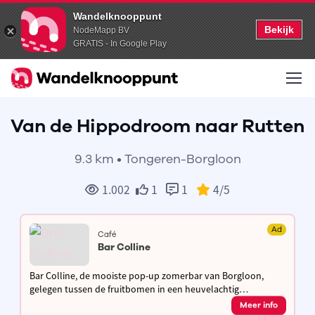
Wandelknooppunt
Bekijk
NodeMapp BV
GRATIS - In Google Play
Van de Hippodroom naar Rutten
9.3 km • Tongeren-Borgloon
1.002
1
1
4
/5
Ad
Café
Bar Colline
Bar Colline, de mooiste pop-up zomerbar van Borgloon,
gelegen tussen de fruitbomen in een heuvelachtig
landschap. Lokale producten uit de streek aangevuld met
Meer info