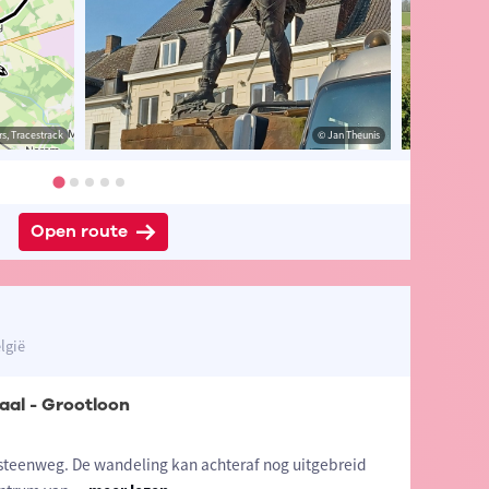
s, Tracestrack
heunis
© Jan Theunis
© Jan Theunis
Open route
lgië
aal - Grootloon
rsteenweg. De wandeling kan achteraf nog uitgebreid