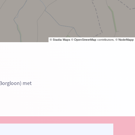
©
Stadia Maps
©
OpenStreetMap
contributors, ©
NodeMapp
-Borgloon) met