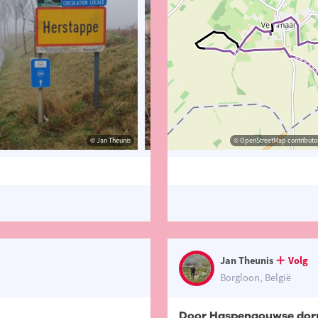
© Jan Theunis
© Jan Theunis
© OpenStreetMap contributor
© Jan T
Jan Theunis
Volg
Borgloon, België
Door Haspengouwse dor