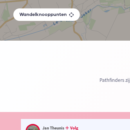
Wandelknooppunten
Pathfinders z
Jan Theunis
Volg