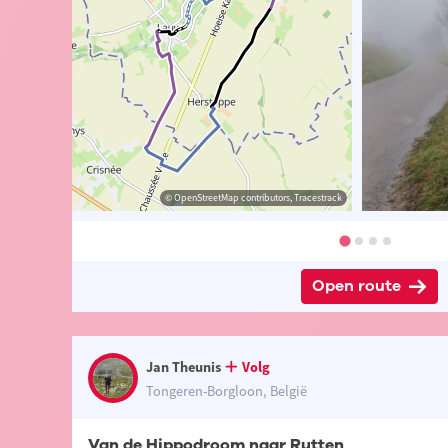
 Jan Theunis
© Jan Theunis
© OpenStreetMap contributors, Tracestrack
© Jan Theunis
Open route
Jan Theunis
Volg
Tongeren-Borgloon, België
Van de Hippodroom naar Rutten