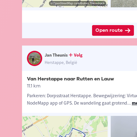
ibutors, Tracestrack
 Jan Theunis
© OpenStreetMap contributors, Tracestrack
© Jan Theunis
Open route
Jan Theunis
Volg
Herstappe, België
Van Herstappe naar Rutten en Lauw
11.1 km
Parkeren: Dorpsstraat Herstappe. Bewegwijzering: Virt
NodeMapp app of GPS. De wandeling gaat grotend
...
me