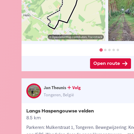
 Jan Theunis
© Jan Theunis
© OpenStreetMap contributors, Tracestrack
© Jan Theunis
Open route
Jan Theunis
Volg
Tongeren, België
Langs Haspengouwse velden
8.5 km
Parkeren: Mulkerstraat 1, Tongeren. Bewegwijzering: