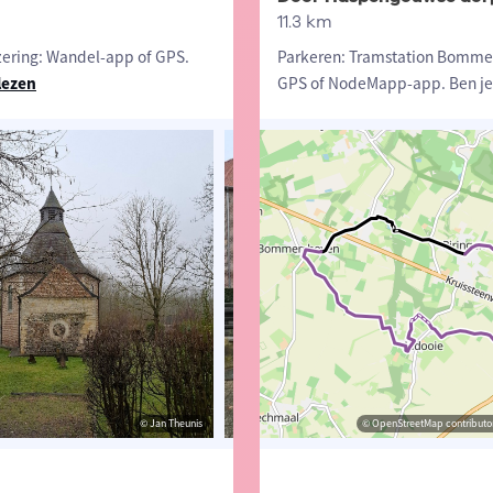
11.3 km
ering: Wandel-app of GPS.
Parkeren: Tramstation Bommer
lezen
GPS of NodeMapp-app. Ben je
© Jan Theunis
© Jan Theunis
© OpenStreetMap contributor
© Jan T