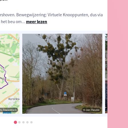
shoven. Bewegwijzering: Virtuele Knooppunten, dus via
 het beu om
...
meer lezen
s, Tracestrack
heunis
© Jan Theunis
© Jan Theunis