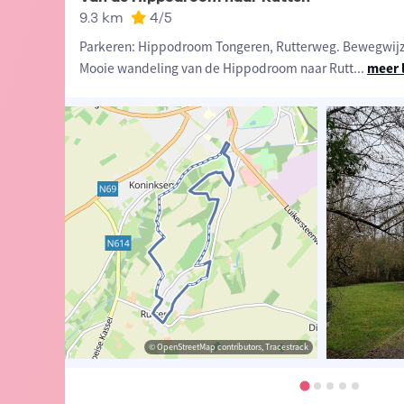
9.3 km
4
/5
Parkeren: Hippodroom Tongeren, Rutterweg. Bewegwijz
Mooie wandeling van de Hippodroom naar Rutt
...
meer 
 Jan Theunis
© Jan Theunis
© OpenStreetMap contributors, Tracestrack
© Jan Theunis