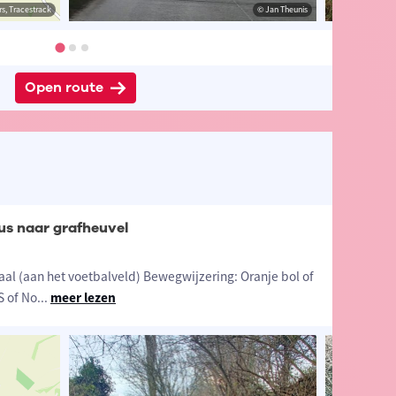
estrack
s, Tracestrack
© Jan Theunis
© Jan Theunis
© Op
Open route
lus naar grafheuvel
aal (aan het voetbalveld) Bewegwijzering: Oranje bol of
S of No
...
meer lezen