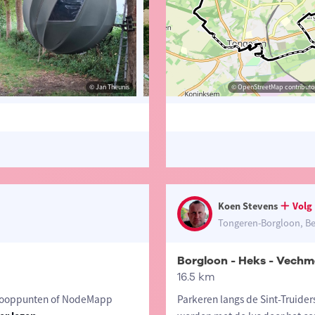
© Jan Theunis
© Jan Theunis
© OpenStreetMap contributor
© Jan T
Koen Stevens
Volg
Tongeren-Borgloon, Be
Borgloon - Heks - Vechm
16.5 km
 Knooppunten of NodeMapp
Parkeren langs de Sint-Truide