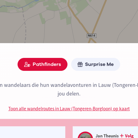
Pathfinders
Surprise Me
ijn wandelaars die hun wandelavonturen in Lauw (Tongeren
jou delen.
Toon alle wandelroutes in Lauw (Tongeren-Borgloon) op kaart
Jan Theunis
Volg