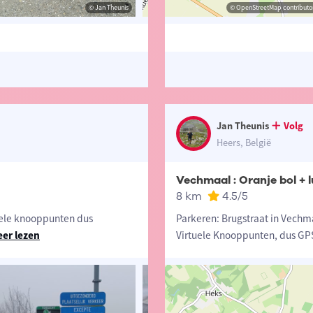
© Jan Theunis
© Jan Theunis
© OpenStreetMap contributors, Trac
© OpenStreetMap contributor
Jan Theunis
Volg
Heers, België
Vechmaal : Oranje bol + 
8 km
4.5
/5
uele knooppunten dus
Parkeren: Brugstraat in Vechm
er lezen
Virtuele Knooppunten, dus GP