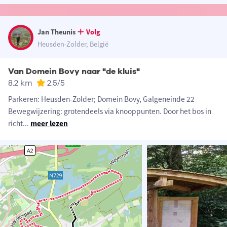
Jan Theunis
Volg
Heusden-Zolder, België
Van Domein Bovy naar "de kluis"
8.2 km
2.5
/5
Parkeren: Heusden-Zolder; Domein Bovy, Galgeneinde 22
Bewegwijzering: grotendeels via knooppunten. Door het bos in
richt
...
meer lezen