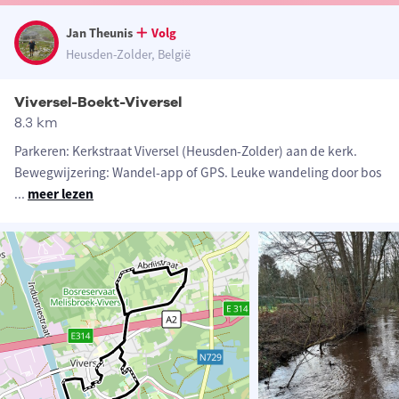
Jan Theunis
Volg
Heusden-Zolder, België
Viversel-Boekt-Viversel
8.3 km
Parkeren: Kerkstraat Viversel (Heusden-Zolder) aan de kerk.
Bewegwijzering: Wandel-app of GPS. Leuke wandeling door bos
...
meer lezen