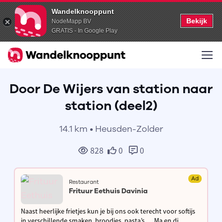
Wandelknooppunt
Bekijk
NodeMapp BV
GRATIS - In Google Play
Door De Wijers van station naar
station (deel2)
14.1 km • Heusden-Zolder
828
0
0
Ad
Restaurant
Frituur Eethuis Davinia
Naast heerlijke frietjes kun je bij ons ook terecht voor softijs
in verschillende smaken, broodjes, pasta’s,… Ma en di