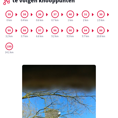
te volgen knooppunten
0 km
0.4 km
0.6 km
0.7 km
1 km
2 km
2.5 km
3.2 km
3.7 km
6.6 km
9.2 km
9.5 km
9.7 km
10.8 km
14.1 km