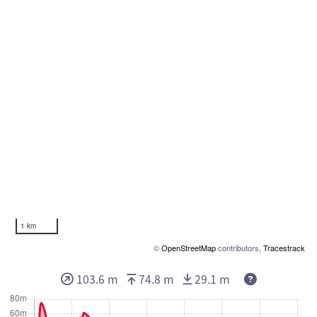
1 km
©
OpenStreetMap
contributors,
Tracestrack
103.6 m
74.8 m
29.1 m