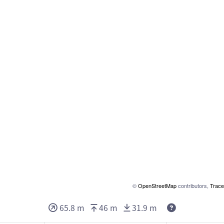
©
OpenStreetMap
contributors,
Trace
65.8 m
46 m
31.9 m