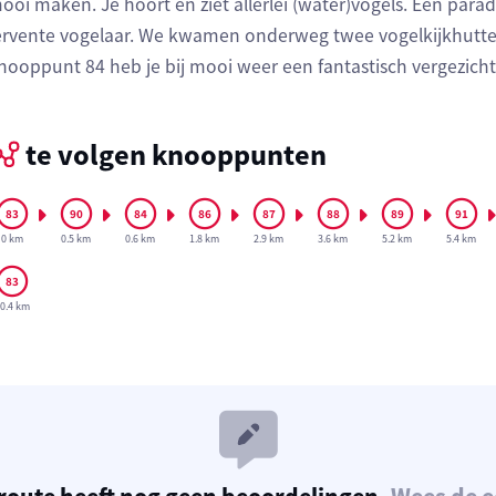
ooi maken. Je hoort en ziet allerlei (water)vogels. Een para
ervente vogelaar. We kwamen onderweg twee vogelkijkhutten 
nooppunt 84 heb je bij mooi weer een fantastisch vergezich
te volgen knooppunten
0 km
0.5 km
0.6 km
1.8 km
2.9 km
3.6 km
5.2 km
5.4 km
0.4 km