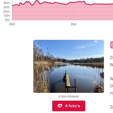
D
W
W
O
r
© Nico Schepers
4 foto's
Z