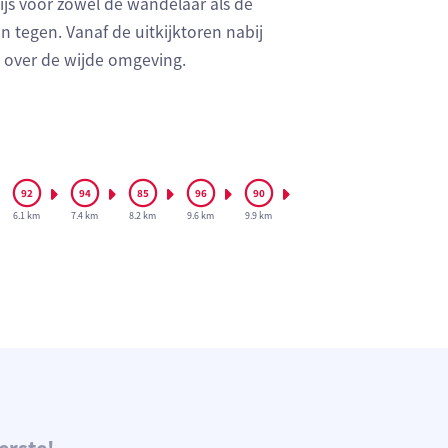
dijs voor zowel de wandelaar als de
tegen. Vanaf de uitkijktoren nabij
t over de wijde omgeving.
6.1 km
7.4 km
8.2 km
9.6 km
9.9 km