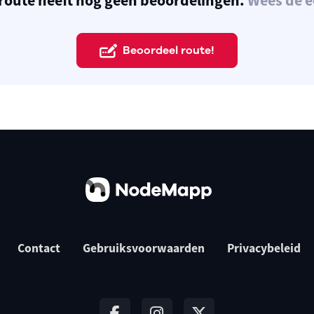
route heeft nog geen beoordelingen.
Wees de e
Beoordeel route!
Contact
Gebruiksvoorwaarden
Privacybeleid