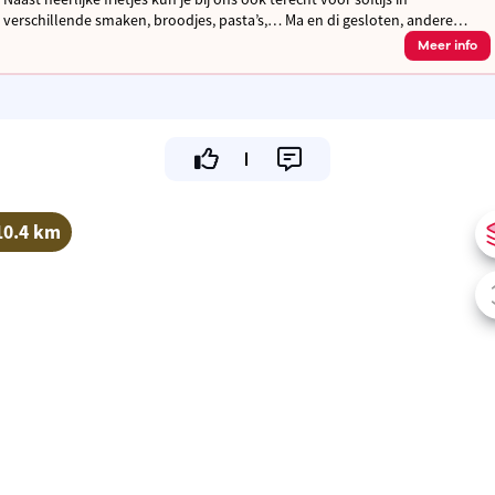
verschillende smaken, broodjes, pasta’s,… Ma en di gesloten, andere
dagen open van 11.30u tot 13.30u en van 16.30u tot 21.30u
Meer info
10.4 km