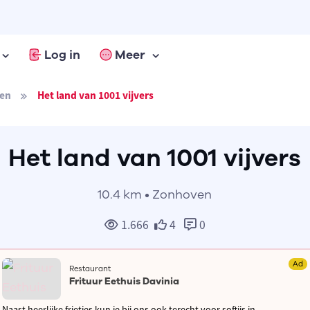
Log in
Meer
en
Het land van 1001 vijvers
Het land van 1001 vijvers
10.4 km • Zonhoven
1.666
4
0
Ad
Restaurant
Frituur Eethuis Davinia
Naast heerlijke frietjes kun je bij ons ook terecht voor softijs in