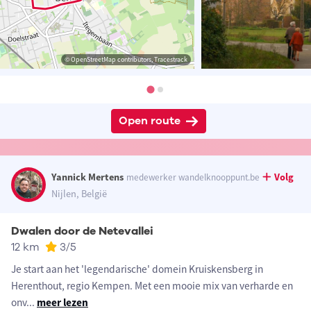
© OpenStreetMap contributors, Tracestrack
Open route
Yannick Mertens
Volg
medewerker wandelknooppunt.be
Nijlen, België
Dwalen door de Netevallei
12 km
3
/5
Je start aan het 'legendarische' domein Kruiskensberg in
Herenthout, regio Kempen. Met een mooie mix van verharde en
onv
...
meer lezen