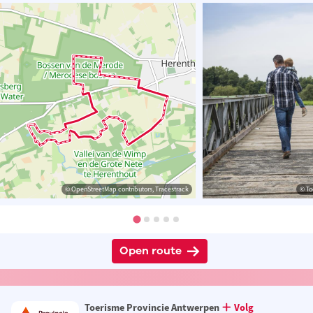
© OpenStreetMap contributors, Tracestrack
© To
Open route
Toerisme Provincie Antwerpen
Volg