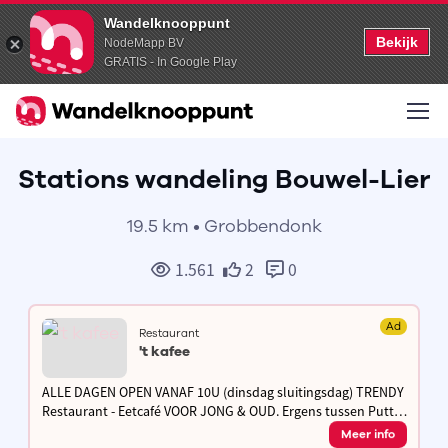
Wandelknooppunt
Bekijk
NodeMapp BV
GRATIS - In Google Play
Stations wandeling Bouwel-Lier
19.5 km • Grobbendonk
1.561
2
0
Ad
Restaurant
't kafee
ALLE DAGEN OPEN VANAF 10U (dinsdag sluitingsdag) TRENDY
Restaurant - Eetcafé VOOR JONG & OUD. Ergens tussen Putte
en Beerzel ligt 't Kafee, waar je rustig iets kan eten en drinken.
Meer info