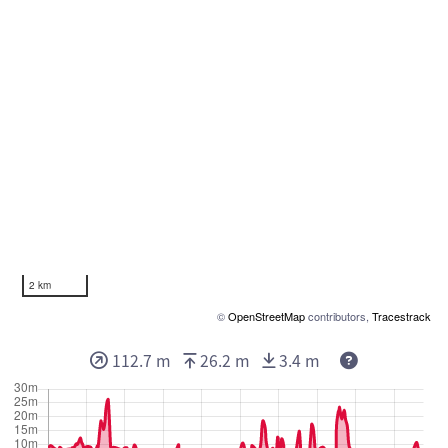
2 km
©
OpenStreetMap
contributors,
Tracestrack
112.7 m
26.2 m
3.4 m