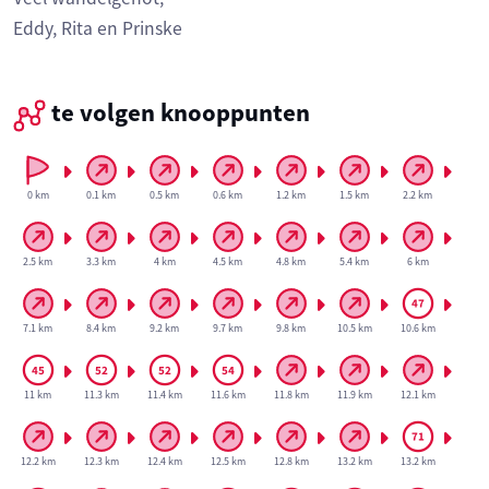
Eddy, Rita en Prinske
te volgen knooppunten
0 km
0.1 km
0.5 km
0.6 km
1.2 km
1.5 km
2.2 km
2.5 km
3.3 km
4 km
4.5 km
4.8 km
5.4 km
6 km
7.1 km
8.4 km
9.2 km
9.7 km
9.8 km
10.5 km
10.6 km
11 km
11.3 km
11.4 km
11.6 km
11.8 km
11.9 km
12.1 km
12.2 km
12.3 km
12.4 km
12.5 km
12.8 km
13.2 km
13.2 km