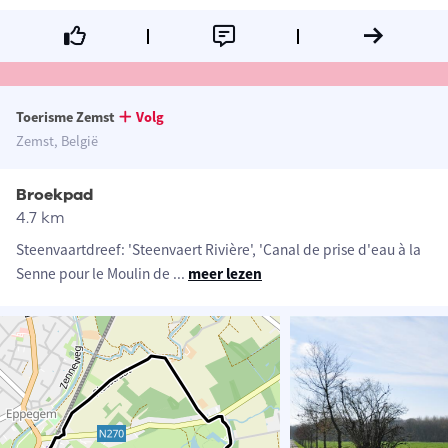
Toerisme Zemst
Volg
Zemst, België
Broekpad
4.7 km
Steenvaartdreef: 'Steenvaert Rivière', 'Canal de prise d'eau à la
Senne pour le Moulin de
...
meer lezen