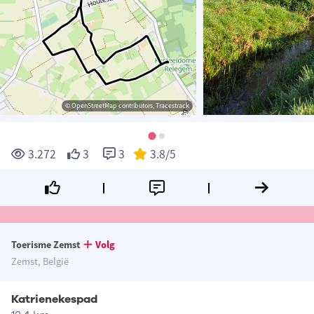
© OpenStreetMap contributors, Tracestrack
3.272
3
3
3.8
/5
Toerisme Zemst
Volg
Zemst, België
Katrienekespad