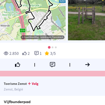
© OpenStreetMap contributors, Tracestrack
2.850
2
1
3
/5
Toerisme Zemst
Volg
Zemst, België
Vijfbunderpad