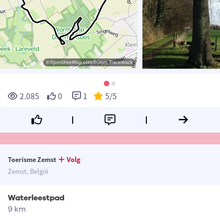
© OpenStreetMap contributors, Tracestrack
2.085
0
1
5
/5
Toerisme Zemst
Volg
Zemst, België
Waterleestpad
9 km