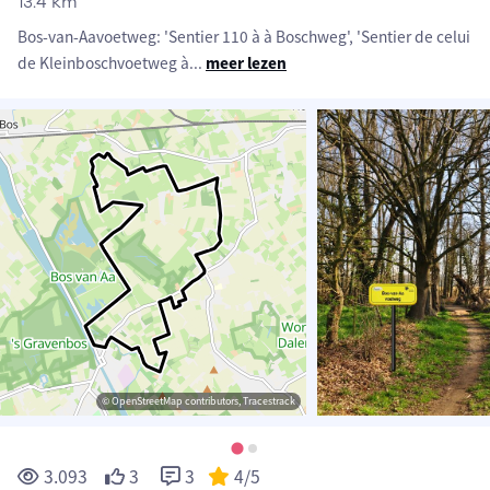
13.4 km
Bos-van-Aavoetweg: 'Sentier 110 à à Boschweg', 'Sentier de celui
de Kleinboschvoetweg à
...
meer lezen
© OpenStreetMap contributors, Tracestrack
3.093
3
3
4
/5