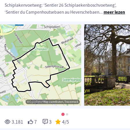
Schiplakenvoetweg: ‘Sentier 26 Schiplaekenboschvoetweg’,
‘Sentier du Campenhoutsebaen au Heverschebaen
...
meer lezen
© OpenStreetMap contributors, Tracestrack
3.181
7
3
4
/5