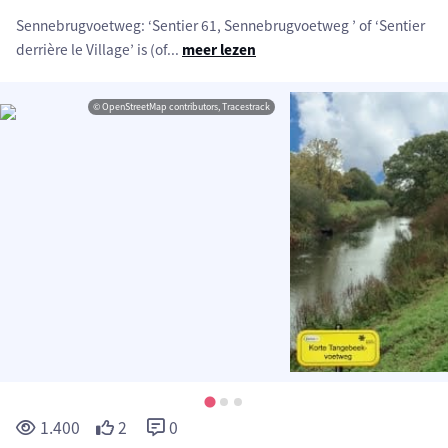
Sennebrugvoetweg: ‘Sentier 61, Sennebrugvoetweg ’ of ‘Sentier
derrière le Village’ is (of
...
meer lezen
© OpenStreetMap contributors, Tracestrack
1.400
2
0