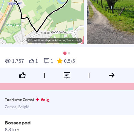
© OpenStreetMap contributors, Tracestrack
1.757
1
1
0.5
/5
Toerisme Zemst
Volg
Zemst, België
Bossenpad
6.8 km