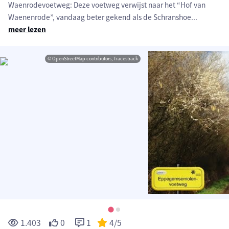
Waenrodevoetweg: Deze voetweg verwijst naar het “Hof van
Waenenrode”, vandaag beter gekend als de Schranshoe
...
meer lezen
© OpenStreetMap contributors, Tracestrack
1.403
0
1
4
/5