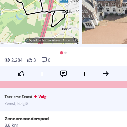
© OpenStreetMap contributors, Tracestrack
2.284
3
0
Toerisme Zemst
Volg
Zemst, België
Zennemeanderspad
8.8 km