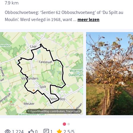
7.9 km
Obboschvoetweg: ‘Sentier 62 Obboschvoetweg’ of ‘Du Spilt au
Moulin’. Werd verlegd in 1968, want
...
meer lezen
© OpenStreetMap contributors, Tracestrack
1.224
0
1
2.5
/5