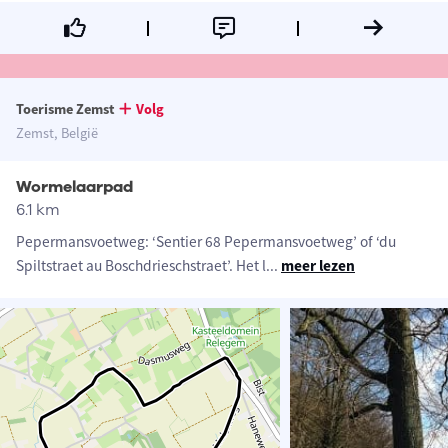
Toerisme Zemst
Volg
Zemst, België
Wormelaarpad
6.1 km
Pepermansvoetweg: ‘Sentier 68 Pepermansvoetweg’ of ‘du
Spiltstraet au Boschdrieschstraet’. Het l
...
meer lezen