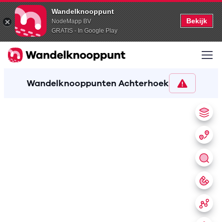
Wandelknooppunt
Bekijk
NodeMapp BV
GRATIS - In Google Play
Wandelknooppunten Achterhoek