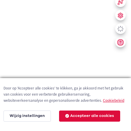
Door op 'Accepteer alle cookies' te klikken, ga je akkoord met het gebruik
van cookies voor een verbeterde gebruikerservaring,
websiteverkeersanalyse en gepersonaliseerde advertenties.
Cookiebeleid
Wijzig instellingen
Accepteer alle cookies
200 m
©
OpenStreetMap
contributors,
Tracestrack