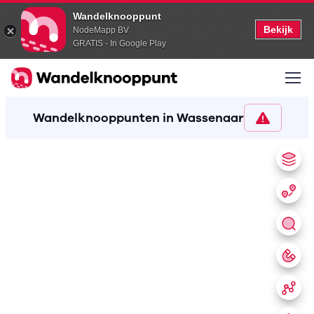
Wandelknooppunt
Bekijk
NodeMapp BV
GRATIS - In Google Play
Wandelknooppunten in Wassenaar