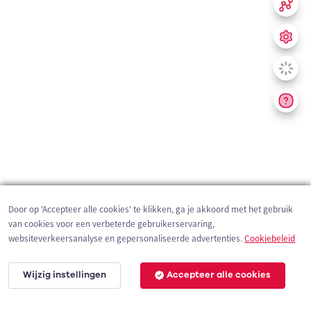
Door op 'Accepteer alle cookies' te klikken, ga je akkoord met het gebruik
van cookies voor een verbeterde gebruikerservaring,
websiteverkeersanalyse en gepersonaliseerde advertenties.
Cookiebeleid
Wijzig instellingen
Accepteer alle cookies
200 m
©
OpenStreetMap
contributors,
Tracestrack