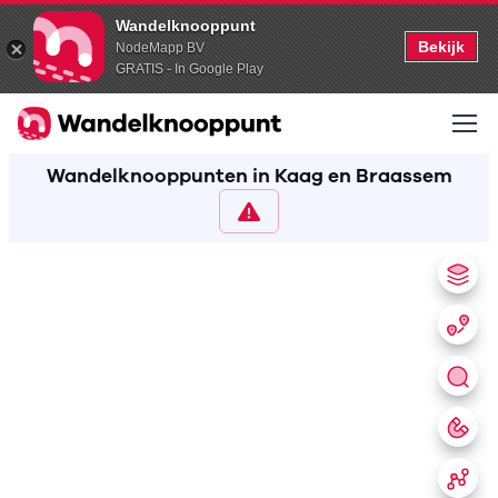
Wandelknooppunt
Bekijk
NodeMapp BV
GRATIS - In Google Play
Wandelknooppunten in Kaag en Braassem