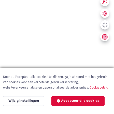
Door op 'Accepteer alle cookies' te klikken, ga je akkoord met het gebruik
van cookies voor een verbeterde gebruikerservaring,
websiteverkeersanalyse en gepersonaliseerde advertenties.
Cookiebeleid
Wijzig instellingen
Accepteer alle cookies
200 m
©
OpenStreetMap
contributors,
Tracestrack