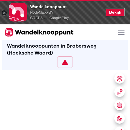
Wandelknooppunt
Bekijk
NodeMapp BV
GRATIS - In Google Play
Wandelknooppunten in Brabersweg
(Hoeksche Waard)