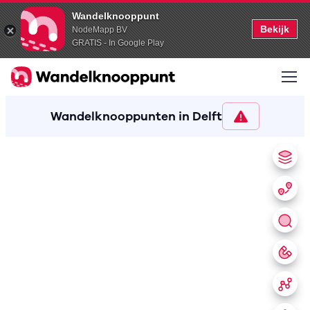
Wandelknooppunt
Bekijk
NodeMapp BV
GRATIS - In Google Play
Wandelknooppunten in Delft