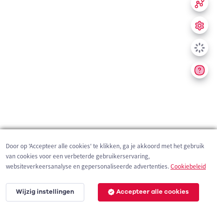
Door op 'Accepteer alle cookies' te klikken, ga je akkoord met het gebruik
van cookies voor een verbeterde gebruikerservaring,
websiteverkeersanalyse en gepersonaliseerde advertenties.
Cookiebeleid
Wijzig instellingen
Accepteer alle cookies
200 m
©
OpenStreetMap
contributors,
Tracestrack