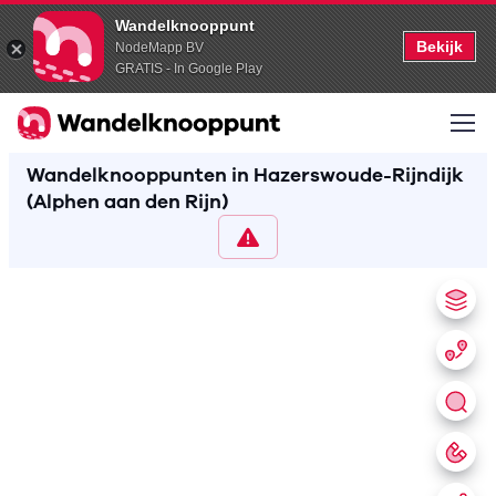
Wandelknooppunt
Bekijk
NodeMapp BV
GRATIS - In Google Play
Wandelknooppunten in Hazerswoude-Rijndijk
(Alphen aan den Rijn)