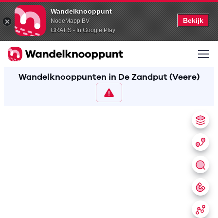
Wandelknooppunt
Bekijk
NodeMapp BV
GRATIS - In Google Play
Wandelknooppunten in De Zandput (Veere)