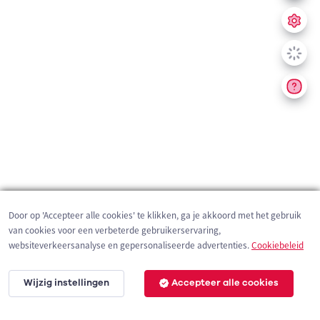
Door op 'Accepteer alle cookies' te klikken, ga je akkoord met het gebruik
van cookies voor een verbeterde gebruikerservaring,
websiteverkeersanalyse en gepersonaliseerde advertenties.
Cookiebeleid
Wijzig instellingen
Accepteer alle cookies
200 m
©
OpenStreetMap
contributors,
Tracestrack