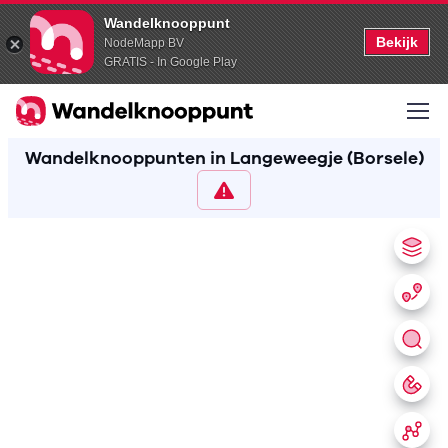
Wandelknooppunt
Bekijk
NodeMapp BV
GRATIS - In Google Play
Wandelknooppunten in Langeweegje (Borsele)