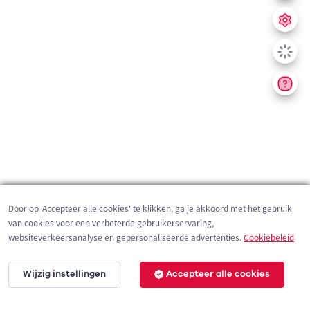
Door op 'Accepteer alle cookies' te klikken, ga je akkoord met het gebruik
van cookies voor een verbeterde gebruikerservaring,
websiteverkeersanalyse en gepersonaliseerde advertenties.
Cookiebeleid
Wijzig instellingen
Accepteer alle cookies
200 m
©
OpenStreetMap
contributors,
Tracestrack