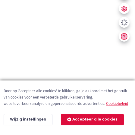
Door op 'Accepteer alle cookies' te klikken, ga je akkoord met het gebruik
van cookies voor een verbeterde gebruikerservaring,
websiteverkeersanalyse en gepersonaliseerde advertenties.
Cookiebeleid
Wijzig instellingen
Accepteer alle cookies
200 m
©
OpenStreetMap
contributors,
Tracestrack