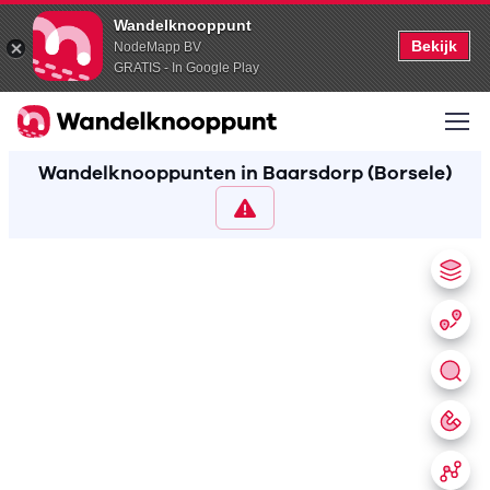
Wandelknooppunt
Bekijk
NodeMapp BV
GRATIS - In Google Play
Wandelknooppunten in Baarsdorp (Borsele)