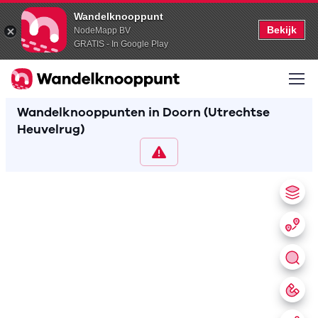
Wandelknooppunt
Bekijk
NodeMapp BV
GRATIS - In Google Play
Wandelknooppunten in Doorn (Utrechtse
Heuvelrug)