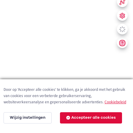
Door op 'Accepteer alle cookies' te klikken, ga je akkoord met het gebruik
van cookies voor een verbeterde gebruikerservaring,
websiteverkeersanalyse en gepersonaliseerde advertenties.
Cookiebeleid
Wijzig instellingen
Accepteer alle cookies
200 m
©
OpenStreetMap
contributors,
Tracestrack