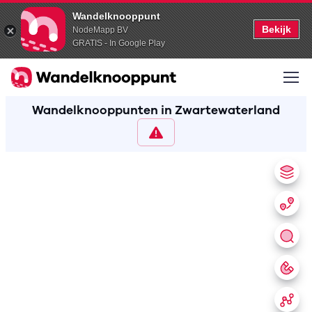
Wandelknooppunt
Bekijk
NodeMapp BV
GRATIS - In Google Play
Wandelknooppunten in Zwartewaterland