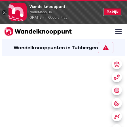
Wandelknooppunt
Bekijk
NodeMapp BV
GRATIS - In Google Play
Wandelknooppunten in Tubbergen