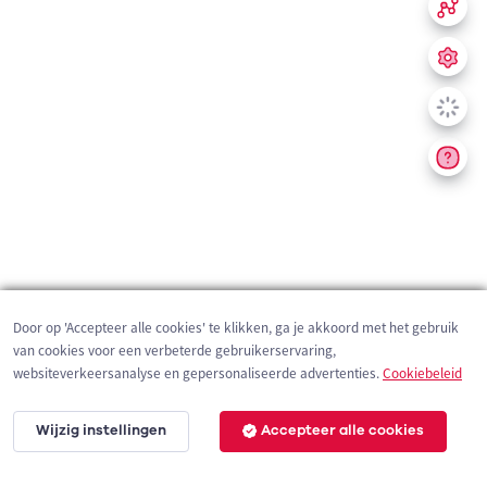
Door op 'Accepteer alle cookies' te klikken, ga je akkoord met het gebruik
van cookies voor een verbeterde gebruikerservaring,
websiteverkeersanalyse en gepersonaliseerde advertenties.
Cookiebeleid
Wijzig instellingen
Accepteer alle cookies
200 m
©
OpenStreetMap
contributors,
Tracestrack