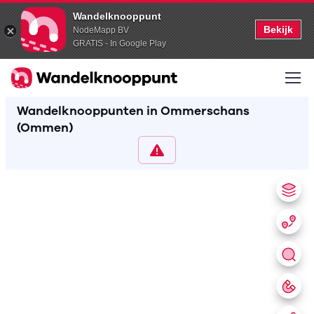
Wandelknooppunt
Bekijk
NodeMapp BV
GRATIS - In Google Play
Wandelknooppunten in Ommerschans
(Ommen)