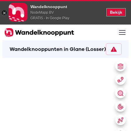
Wandelknooppunt
Bekijk
NodeMapp BV
GRATIS - In Google Play
Wandelknooppunten in Glane (Losser)