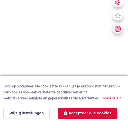
Door op 'Accepteer alle cookies' te klikken, ga je akkoord met het gebruik
van cookies voor een verbeterde gebruikerservaring,
websiteverkeersanalyse en gepersonaliseerde advertenties.
Cookiebeleid
Wijzig instellingen
Accepteer alle cookies
200 m
©
OpenStreetMap
contributors,
Tracestrack