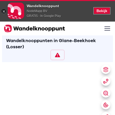
Wandelknooppunt
Bekijk
NodeMapp BV
GRATIS - In Google Play
Wandelknooppunten in Glane-Beekhoek
(Losser)