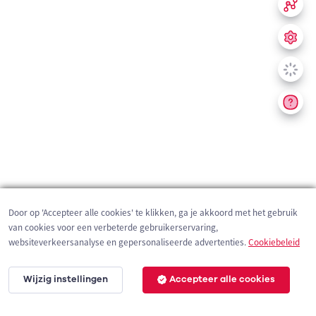
Door op 'Accepteer alle cookies' te klikken, ga je akkoord met het gebruik
van cookies voor een verbeterde gebruikerservaring,
websiteverkeersanalyse en gepersonaliseerde advertenties.
Cookiebeleid
Wijzig instellingen
Accepteer alle cookies
200 m
©
OpenStreetMap
contributors,
Tracestrack