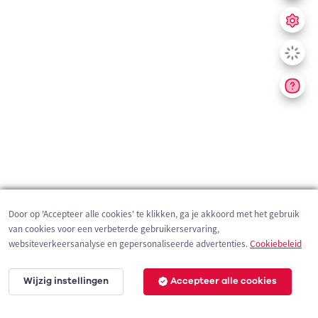
Door op 'Accepteer alle cookies' te klikken, ga je akkoord met het gebruik
van cookies voor een verbeterde gebruikerservaring,
websiteverkeersanalyse en gepersonaliseerde advertenties.
Cookiebeleid
Wijzig instellingen
Accepteer alle cookies
200 m
©
OpenStreetMap
contributors,
Tracestrack