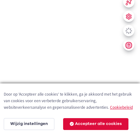
Door op 'Accepteer alle cookies' te klikken, ga je akkoord met het gebruik
van cookies voor een verbeterde gebruikerservaring,
websiteverkeersanalyse en gepersonaliseerde advertenties.
Cookiebeleid
Wijzig instellingen
Accepteer alle cookies
200 m
©
OpenStreetMap
contributors,
Tracestrack