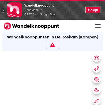
Wandelknooppunt
Bekijk
NodeMapp BV
GRATIS - In Google Play
Wandelknooppunten in De Roskam (Kampen)