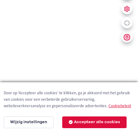
Door op 'Accepteer alle cookies' te klikken, ga je akkoord met het gebruik
van cookies voor een verbeterde gebruikerservaring,
websiteverkeersanalyse en gepersonaliseerde advertenties.
Cookiebeleid
Wijzig instellingen
Accepteer alle cookies
200 m
©
OpenStreetMap
contributors,
Tracestrack