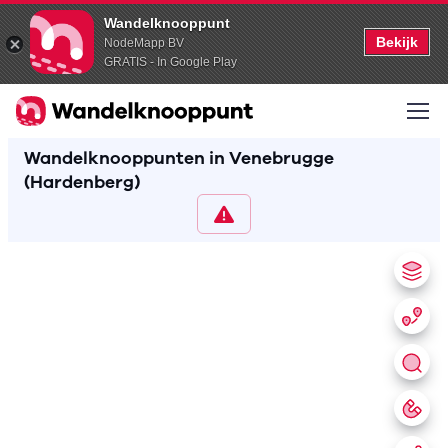
Wandelknooppunt
Bekijk
NodeMapp BV
GRATIS - In Google Play
Wandelknooppunten in Venebrugge
(Hardenberg)