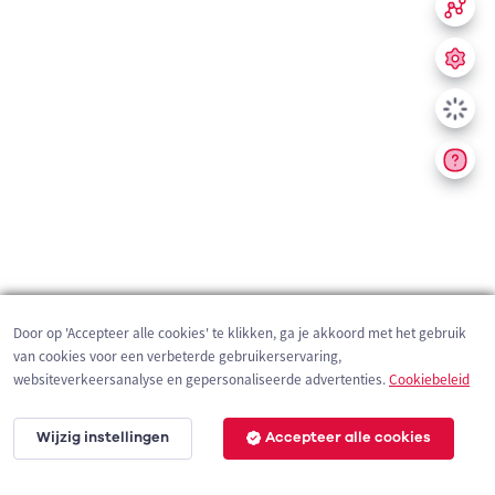
Door op 'Accepteer alle cookies' te klikken, ga je akkoord met het gebruik
van cookies voor een verbeterde gebruikerservaring,
websiteverkeersanalyse en gepersonaliseerde advertenties.
Cookiebeleid
Wijzig instellingen
Accepteer alle cookies
200 m
©
OpenStreetMap
contributors,
Tracestrack