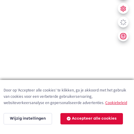
Door op 'Accepteer alle cookies' te klikken, ga je akkoord met het gebruik
van cookies voor een verbeterde gebruikerservaring,
websiteverkeersanalyse en gepersonaliseerde advertenties.
Cookiebeleid
Wijzig instellingen
Accepteer alle cookies
200 m
©
OpenStreetMap
contributors,
Tracestrack