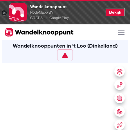
Wandelknooppunt
Bekijk
NodeMapp BV
GRATIS - In Google Play
Wandelknooppunten in 't Loo (Dinkelland)