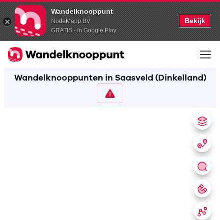
Wandelknooppunt
Bekijk
NodeMapp BV
GRATIS - In Google Play
Wandelknooppunten in Saasveld (Dinkelland)