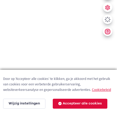
Door op 'Accepteer alle cookies' te klikken, ga je akkoord met het gebruik
van cookies voor een verbeterde gebruikerservaring,
websiteverkeersanalyse en gepersonaliseerde advertenties.
Cookiebeleid
Wijzig instellingen
Accepteer alle cookies
200 m
©
OpenStreetMap
contributors,
Tracestrack