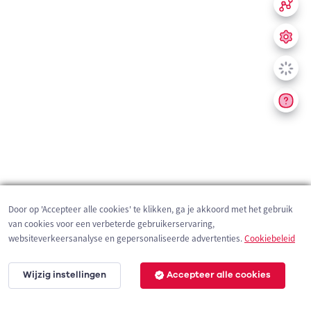
Door op 'Accepteer alle cookies' te klikken, ga je akkoord met het gebruik
van cookies voor een verbeterde gebruikerservaring,
websiteverkeersanalyse en gepersonaliseerde advertenties.
Cookiebeleid
Wijzig instellingen
Accepteer alle cookies
200 m
©
OpenStreetMap
contributors,
Tracestrack