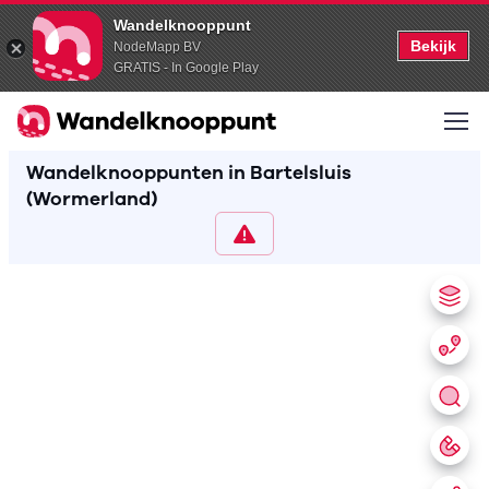
Wandelknooppunt
Bekijk
NodeMapp BV
GRATIS - In Google Play
Wandelknooppunten in Bartelsluis
(Wormerland)