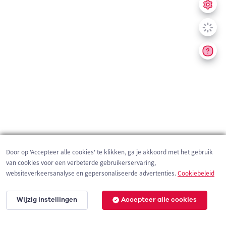
Door op 'Accepteer alle cookies' te klikken, ga je akkoord met het gebruik
van cookies voor een verbeterde gebruikerservaring,
websiteverkeersanalyse en gepersonaliseerde advertenties.
Cookiebeleid
Wijzig instellingen
Accepteer alle cookies
200 m
©
OpenStreetMap
contributors,
Tracestrack