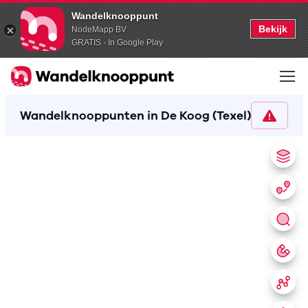
Wandelknooppunt
Bekijk
NodeMapp BV
GRATIS - In Google Play
Wandelknooppunten in De Koog (Texel)