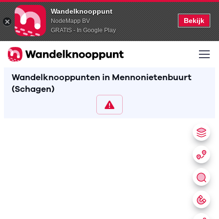
Wandelknooppunt
Bekijk
NodeMapp BV
GRATIS - In Google Play
Wandelknooppunten in Mennonietenbuurt
(Schagen)