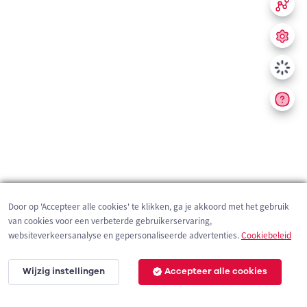
Door op 'Accepteer alle cookies' te klikken, ga je akkoord met het gebruik
van cookies voor een verbeterde gebruikerservaring,
websiteverkeersanalyse en gepersonaliseerde advertenties.
Cookiebeleid
Wijzig instellingen
Accepteer alle cookies
200 m
©
OpenStreetMap
contributors,
Tracestrack