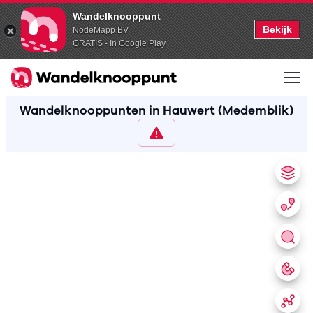
Wandelknooppunt
Bekijk
NodeMapp BV
GRATIS - In Google Play
Wandelknooppunten in Hauwert (Medemblik)