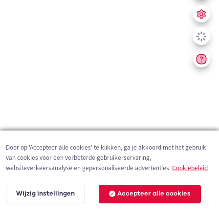
Door op 'Accepteer alle cookies' te klikken, ga je akkoord met het gebruik
van cookies voor een verbeterde gebruikerservaring,
websiteverkeersanalyse en gepersonaliseerde advertenties.
Cookiebeleid
Wijzig instellingen
Accepteer alle cookies
200 m
©
OpenStreetMap
contributors,
Tracestrack