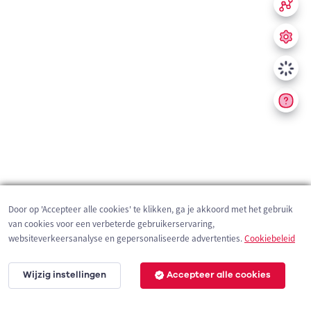
Door op 'Accepteer alle cookies' te klikken, ga je akkoord met het gebruik
van cookies voor een verbeterde gebruikerservaring,
websiteverkeersanalyse en gepersonaliseerde advertenties.
Cookiebeleid
Wijzig instellingen
Accepteer alle cookies
200 m
©
OpenStreetMap
contributors,
Tracestrack