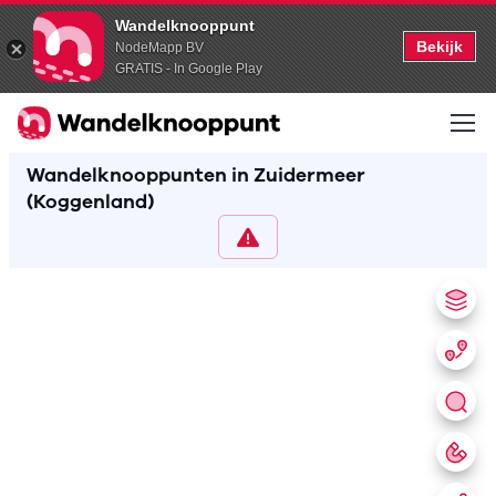
Wandelknooppunt
Bekijk
NodeMapp BV
GRATIS - In Google Play
Wandelknooppunten in Zuidermeer
(Koggenland)