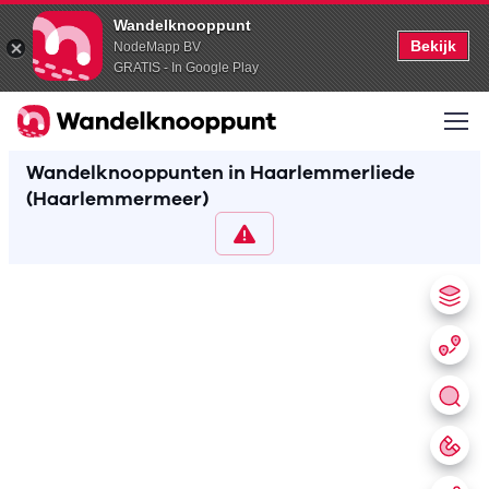
Wandelknooppunt
Bekijk
NodeMapp BV
GRATIS - In Google Play
Wandelknooppunten in Haarlemmerliede
(Haarlemmermeer)