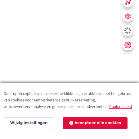
Door op 'Accepteer alle cookies' te klikken, ga je akkoord met het gebruik
van cookies voor een verbeterde gebruikerservaring,
websiteverkeersanalyse en gepersonaliseerde advertenties.
Cookiebeleid
Wijzig instellingen
Accepteer alle cookies
200 m
©
OpenStreetMap
contributors,
Tracestrack