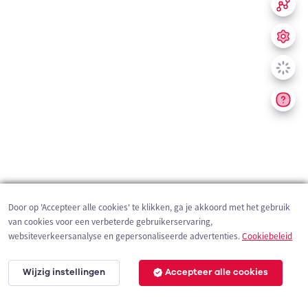
Door op 'Accepteer alle cookies' te klikken, ga je akkoord met het gebruik
van cookies voor een verbeterde gebruikerservaring,
websiteverkeersanalyse en gepersonaliseerde advertenties.
Cookiebeleid
Wijzig instellingen
Accepteer alle cookies
200 m
©
OpenStreetMap
contributors,
Tracestrack