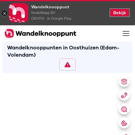
Wandelknooppunt
Bekijk
NodeMapp BV
GRATIS - In Google Play
Wandelknooppunten in Oosthuizen (Edam-
Volendam)