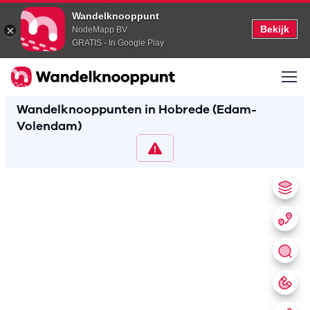
Wandelknooppunt
Bekijk
NodeMapp BV
GRATIS - In Google Play
Wandelknooppunten in Hobrede (Edam-
Volendam)