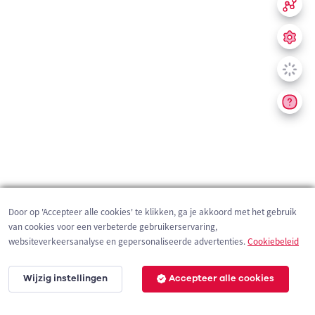
Door op 'Accepteer alle cookies' te klikken, ga je akkoord met het gebruik
van cookies voor een verbeterde gebruikerservaring,
websiteverkeersanalyse en gepersonaliseerde advertenties.
Cookiebeleid
Wijzig instellingen
Accepteer alle cookies
200 m
©
OpenStreetMap
contributors,
Tracestrack