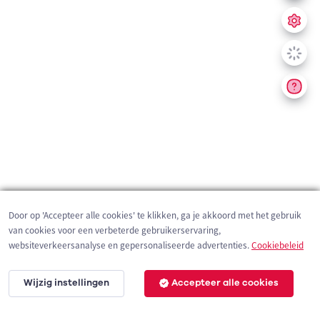
Door op 'Accepteer alle cookies' te klikken, ga je akkoord met het gebruik
van cookies voor een verbeterde gebruikerservaring,
websiteverkeersanalyse en gepersonaliseerde advertenties.
Cookiebeleid
Wijzig instellingen
Accepteer alle cookies
200 m
©
OpenStreetMap
contributors,
Tracestrack