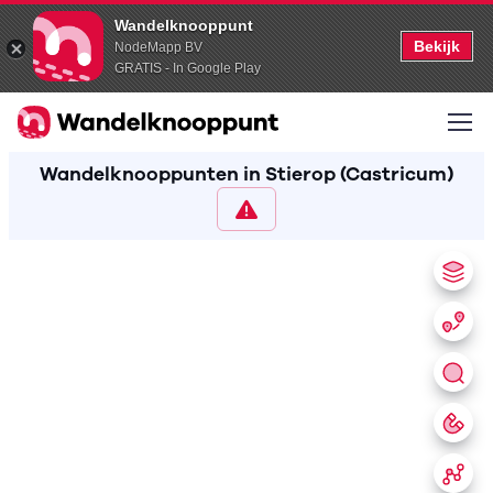
Wandelknooppunt
Bekijk
NodeMapp BV
GRATIS - In Google Play
Wandelknooppunten in Stierop (Castricum)