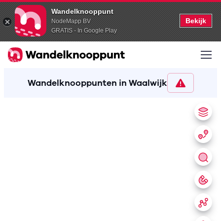
Wandelknooppunt
Bekijk
NodeMapp BV
GRATIS - In Google Play
Wandelknooppunten in Waalwijk