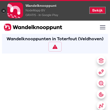
Wandelknooppunt
Bekijk
NodeMapp BV
GRATIS - In Google Play
Wandelknooppunten in Toterfout (Veldhoven)