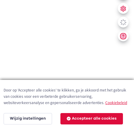
Door op 'Accepteer alle cookies' te klikken, ga je akkoord met het gebruik
van cookies voor een verbeterde gebruikerservaring,
websiteverkeersanalyse en gepersonaliseerde advertenties.
Cookiebeleid
Wijzig instellingen
Accepteer alle cookies
200 m
©
OpenStreetMap
contributors,
Tracestrack