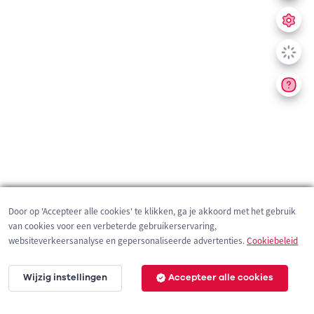
Door op 'Accepteer alle cookies' te klikken, ga je akkoord met het gebruik
van cookies voor een verbeterde gebruikerservaring,
websiteverkeersanalyse en gepersonaliseerde advertenties.
Cookiebeleid
Wijzig instellingen
Accepteer alle cookies
200 m
©
OpenStreetMap
contributors,
Tracestrack