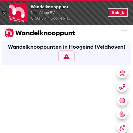
Wandelknooppunt
Bekijk
NodeMapp BV
GRATIS - In Google Play
Wandelknooppunten in Hoogeind (Veldhoven)