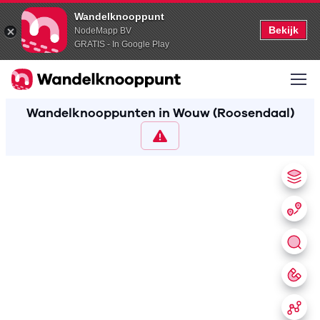
Wandelknooppunt
Bekijk
NodeMapp BV
GRATIS - In Google Play
Wandelknooppunten in Wouw (Roosendaal)