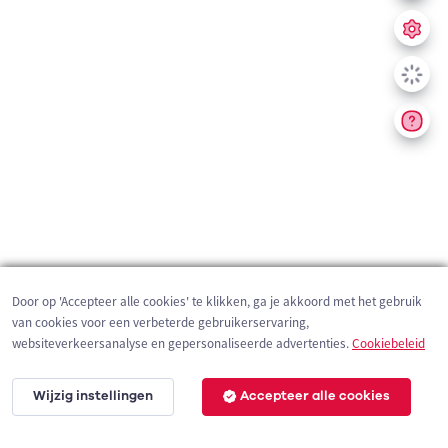
Door op 'Accepteer alle cookies' te klikken, ga je akkoord met het gebruik
van cookies voor een verbeterde gebruikerservaring,
websiteverkeersanalyse en gepersonaliseerde advertenties.
Cookiebeleid
Wijzig instellingen
Accepteer alle cookies
200 m
©
OpenStreetMap
contributors,
Tracestrack