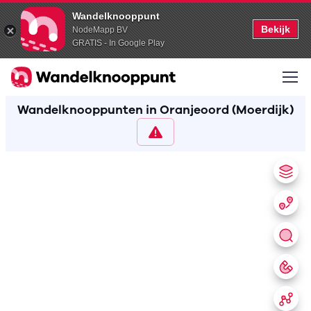
Wandelknooppunt
Bekijk
NodeMapp BV
GRATIS - In Google Play
Wandelknooppunten in Oranjeoord (Moerdijk)