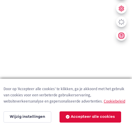
Door op 'Accepteer alle cookies' te klikken, ga je akkoord met het gebruik
van cookies voor een verbeterde gebruikerservaring,
websiteverkeersanalyse en gepersonaliseerde advertenties.
Cookiebeleid
Wijzig instellingen
Accepteer alle cookies
200 m
©
OpenStreetMap
contributors,
Tracestrack