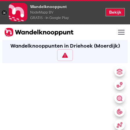
Wandelknooppunt
Bekijk
NodeMapp BV
GRATIS - In Google Play
Wandelknooppunten in Driehoek (Moerdijk)