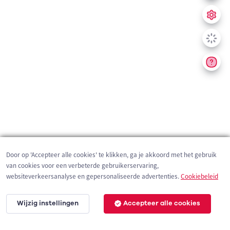
Door op 'Accepteer alle cookies' te klikken, ga je akkoord met het gebruik
van cookies voor een verbeterde gebruikerservaring,
websiteverkeersanalyse en gepersonaliseerde advertenties.
Cookiebeleid
Wijzig instellingen
Accepteer alle cookies
200 m
©
OpenStreetMap
contributors,
Tracestrack