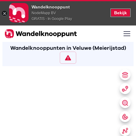
Wandelknooppunt
Bekijk
NodeMapp BV
GRATIS - In Google Play
Wandelknooppunten in Veluwe (Meierijstad)