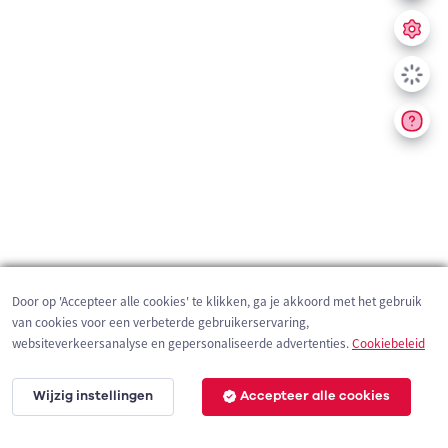
Door op 'Accepteer alle cookies' te klikken, ga je akkoord met het gebruik
van cookies voor een verbeterde gebruikerservaring,
websiteverkeersanalyse en gepersonaliseerde advertenties.
Cookiebeleid
Wijzig instellingen
Accepteer alle cookies
200 m
©
OpenStreetMap
contributors,
Tracestrack