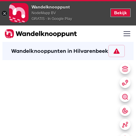
Wandelknooppunt
Bekijk
NodeMapp BV
GRATIS - In Google Play
Wandelknooppunten in Hilvarenbeek