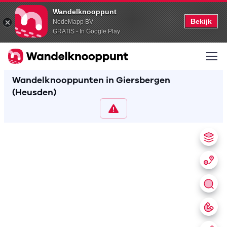
Wandelknooppunt
Bekijk
NodeMapp BV
GRATIS - In Google Play
Wandelknooppunten in Giersbergen
(Heusden)