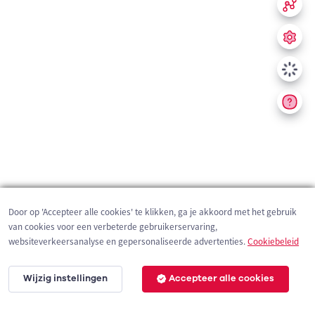
Door op 'Accepteer alle cookies' te klikken, ga je akkoord met het gebruik
van cookies voor een verbeterde gebruikerservaring,
websiteverkeersanalyse en gepersonaliseerde advertenties.
Cookiebeleid
Wijzig instellingen
Accepteer alle cookies
200 m
©
OpenStreetMap
contributors,
Tracestrack