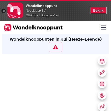
Wandelknooppunt
Bekijk
NodeMapp BV
GRATIS - In Google Play
Wandelknooppunten in Rul (Heeze-Leende)