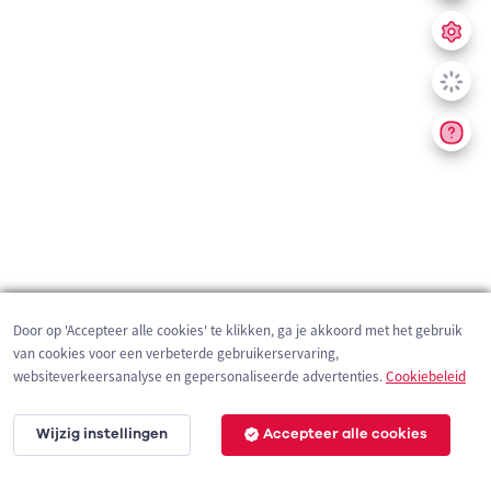
Door op 'Accepteer alle cookies' te klikken, ga je akkoord met het gebruik
van cookies voor een verbeterde gebruikerservaring,
websiteverkeersanalyse en gepersonaliseerde advertenties.
Cookiebeleid
Wijzig instellingen
Accepteer alle cookies
200 m
©
OpenStreetMap
contributors,
Tracestrack